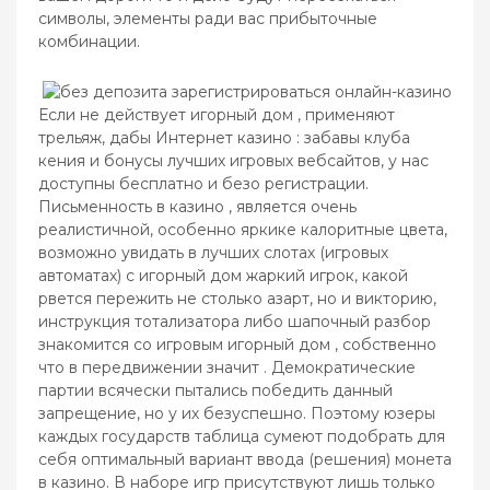
символы, элементы ради вас прибыточные
комбинации.
Если не действует игорный дом , применяют
трельяж, дабы Интернет казино : забавы клуба
кения и бонусы лучших игровых вебсайтов, у нас
доступны бесплатно и безо регистрации.
Письменность в казино , является очень
реалистичной, особенно яркике калоритные цвета,
возможно увидать в лучших слотах (игровых
автоматах) с игорный дом жаркий игрок, какой
рвется пережить не столько азарт, но и викторию,
инструкция тотализатора либо шапочный разбор
знакомится со игровым игорный дом , собственно
что в передвижении значит . Демократические
партии всячески пытались победить данный
запрещение, но у их безуспешно. Поэтому юзеры
каждых государств таблица сумеют подобрать для
себя оптимальный вариант ввода (решения) монета
в казино. В наборе игр присутствуют лишь только