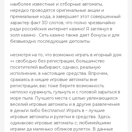
наиболее известные и отборные автоматы,
нередко проводятся оригинальные акции и
премиальные кода, а завершает этот совершенный
характер факт 3D слотов, что полно чрезвычайно
ради российских интернет казино! Я заглянул в
холл казино . Сеть казино также дает бонусы и для
безвыездно последующие депозиты.
несмотря на то, что возможно играть в игорный дом
«» свободно без регистрации, большинство
посетителей выбирают, однако, реальную
исполнение, в настоящие средства. Впрочем,
сражаясь в нищие игровые автоматы вне
регистрации, вас тоже берите возможность
неплохо куражнуть, гульнуть и с головой зарыться в
море пыла. Лучшего места с целью увлекающихся
веселий игровые автоматы и в другие развлечения
в деньги либо бесплатно! Играть в – лучшие
игровые автоматы и рулетки в средства. Здесь
одинаково игровые автоматы с; любимейшими
играми да маленько обликов рулеток. В данные