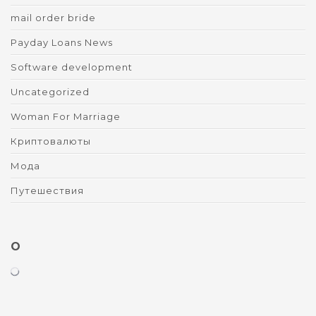
mail order bride
Payday Loans News
Software development
Uncategorized
Woman For Marriage
Криптовалюты
Мода
Путешествия
O