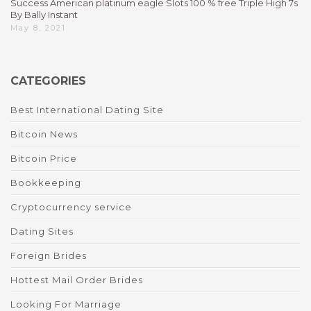
Success American platinum eagle Slots 100 % free Triple High 7s
By Bally Instant
May 8, 2021
CATEGORIES
Best International Dating Site
Bitcoin News
Bitcoin Price
Bookkeeping
Cryptocurrency service
Dating Sites
Foreign Brides
Hottest Mail Order Brides
Looking For Marriage